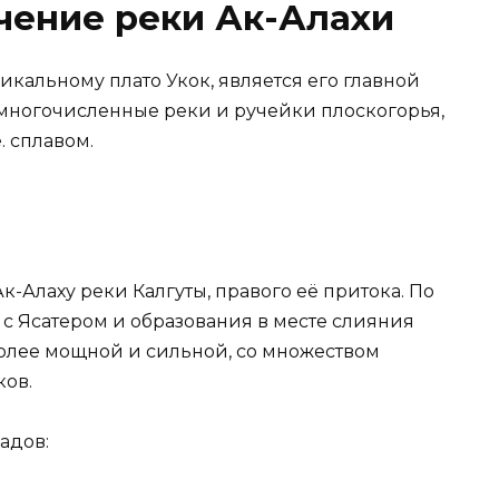
чение реки Ак-Алахи
никальному плато Укок, является его главной
 многочисленные реки и ручейки плоскогорья,
. сплавом.
к-Алаху реки Калгуты, правого её притока. По
с Ясатером и образования в месте слияния
 более мощной и сильной, со множеством
ков.
адов: