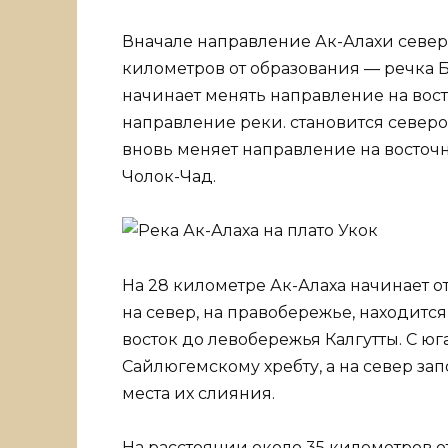
Вначале направление Ак-Алахи северн
километров от образования — речка Бе
начинает менять направление на восто
направление реки. становится северо
вновь меняет направление на восточ
Чолок-Чад.
На 28 километре Ак-Алаха начинает от
на север, на правобережье, находится
восток до левобережья Калгутты. С ю
Сайлюгемскому хребту, а на север за
места их слияния.
На расстоянии около 35 километров о