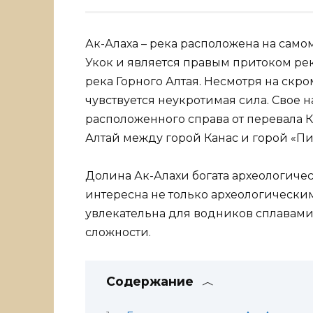
Ак-Алаха – река расположена на само
Укок и является правым притоком рек
река Горного Алтая. Несмотря на скр
чувствуется неукротимая сила. Свое н
расположенного справа от перевала К
Алтай между горой Канас и горой «П
Долина Ак-Алахи богата археологиче
интересна не только археологически
увлекательна для водников сплавами
сложности.
Содержание