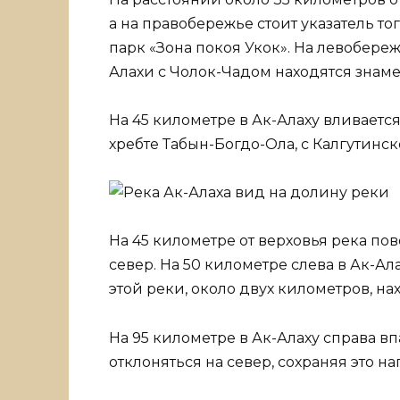
а на правобережье стоит указатель то
парк «Зона покоя Укок». На левобереж
Алахи с Чолок-Чадом находятся знам
На 45 километре в Ак-Алаху вливается
хребте Табын-Богдо-Ола, с Калгутинск
На 45 километре от верховья река пово
север. На 50 километре слева в Ак-Ал
этой реки, около двух километров, н
На 95 километре в Ак-Алаху справа в
отклоняться на север, сохраняя это н