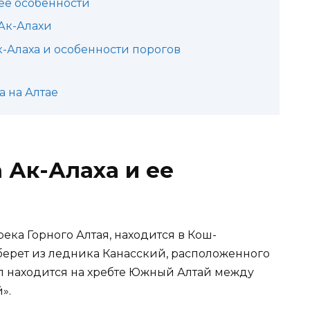
 ее особенности
Ак-Алахи
к-Алаха и особенности порогов
а на Алтае
 Ак-Алаха и ее
ека Горного Алтая, находится в Кош-
берет из ледника Канасский, расположенного
ал находится на хребте Южный Алтай между
».