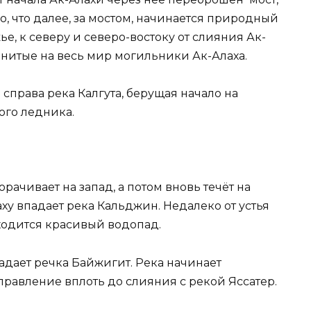
го, что далее, за мостом, начинается природный
ье, к северу и северо-востоку от слияния Ак-
енитые на весь мир могильники Ак-Алаха.
 справа река Калгута, берущая начало на
ого ледника.
рачивает на запад, а потом вновь течёт на
аху впадает река Кальджин. Недалеко от устья
аходится красивый водопад.
падает речка Байжигит. Река начинает
аправление вплоть до слияния с рекой Яссатер.