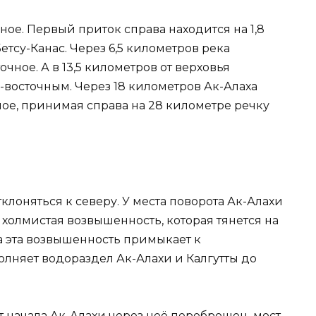
ое. Первый приток справа находится на 1,8
тсу-Канас. Через 6,5 километров река
чное. А в 13,5 километров от верховья
-восточным. Через 18 километров Ак-Алаха
ное, принимая справа на 28 километре речку
клоняться к северу. У места поворота Ак-Алахи
 холмистая возвышенность, которая тянется на
га эта возвышенность примыкает к
полняет водораздел Ак-Алахи и Калгутты до
т начала Ак-Алахи через неё переброшен мост,