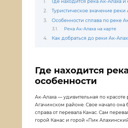
Где находится река Ак-Алаха и
Туристическое значение реки 
Особенности сплава по реке А
Река Ак-Алаха на карте
Как добраться до реки Ак-Алах
Где находится река
особенности
Ак-Алаха — удивительная по красоте р
Агачинском районе. Свое начало она 
справа от перевала Канас. Сам перев
горой Канас и горой «Пик Алахинский