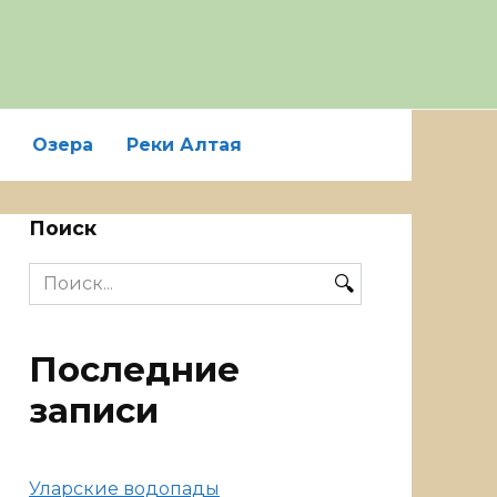
Озера
Реки Алтая
Поиск
Search
for:
Последние
записи
Уларские водопады