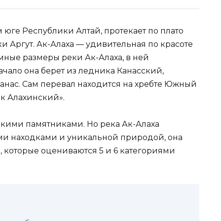
м юге Республики Алтай, протекает по плато
и Аргут. Ак-Алаха — удивительная по красоте
омные размеры реки Ак-Алаха, в ней
ачало она берет из ледника Канасский,
анас. Сам перевал находится на хребте Южный
ик Алахинский».
скими памятниками. Но река Ак-Алаха
ми находками и уникальной природой, она
, которые оцениваются 5 и 6 категориями