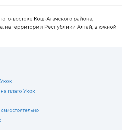
юго-востоке Кош-Агачского района,
а, на территории Республики Алтай, в южной
 Укок
на плато Укок
к самостоятельно
к