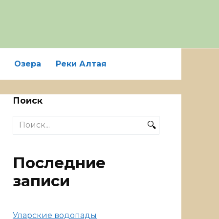
Озера
Реки Алтая
Поиск
Search
for:
Последние
записи
Уларские водопады