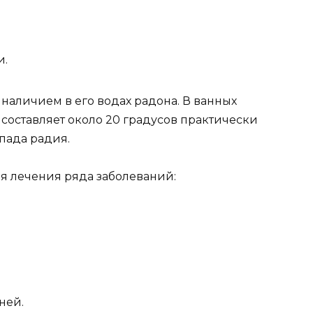
и.
аличием в его водах радона. В ванных
составляет около 20 градусов практически
спада радия.
ля лечения ряда заболеваний:
ней.