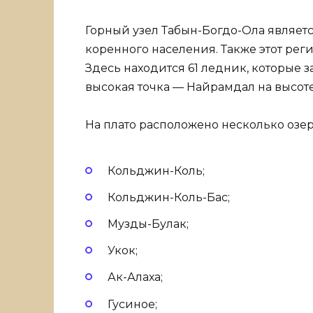
Горный узел Табын-Богдо-Ола являет
коренного населения. Также этот рег
Здесь находится 61 ледник, которые з
высокая точка — Найрамдал на высоте
На плато расположено несколько озер
Кольджин-Коль;
Кольджин-Коль-Бас;
Музды-Булак;
Укок;
Ак-Алаха;
Гусиное;